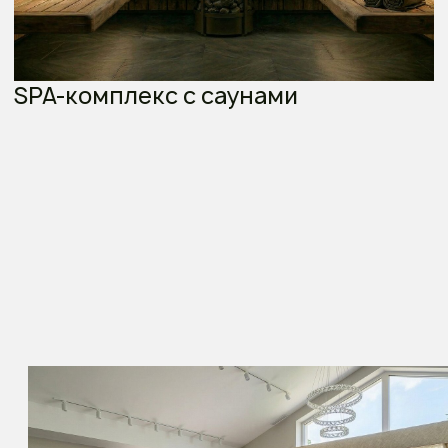
ООО «АНФИНЕЛ», ОГРН 1257700147132
+7 (903) 142-70-68
anfinel01@yandex.ru
гор. окр. Химки, мкр. Сходня
О компании
Наши проекты
Инфраструктура и стандарт
Команда