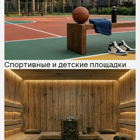
Получить консультацию
Данный расчет не является публичной офертой
Найдено 4 предложения
Сбербанк
от 5,99%
до 30 лет
до 20,1%
от 71 794 ₽
ВТБ
от 6%
до 30 лет
до 20,1%
от 71 794 ₽
Альфа банк
от 6%
до 30 лет
до 20,1%
от 71 794 ₽
ДомРФ
от 6%
до 30 лет
до 20,1%
от 71 794 ₽