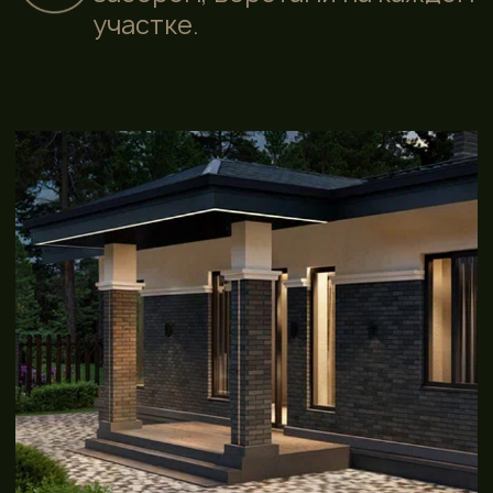
@anfinel
vk.com/anfinel
rutube/anfinel
НАШИ ПРОЕКТЫ
Клубный поселок