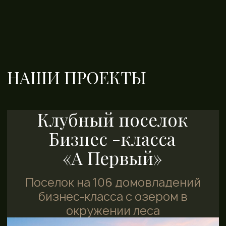
«Первый Лесной»
Место для перезагрузки
среди вековых сосен
Подробнее о поселке