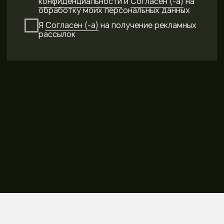
ПОЛУЧИТЬ
КОНСУЛЬТАЦИЮ
ПО ДОМАМ В ПРОДАЖЕ
+7
Я Ознакомлен (-а) с
Политикой
конфиденциальности
и
Согласен (-
а)
на обработку моих персональных
данных
Я
Согласен (-а)
на получение
рекламных рассылок
Получить консультацию