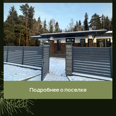
Бесшовный переезд
Переезжайте из своей квартиры в
новый дом!
2 недели
Старт продаж
А Первый
Оставьте заявку на предзаказ