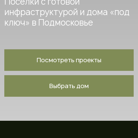
Посмотреть проекты
Выбрать дом
О КОМПАНИИ
Дома «под ключ»
с дизайнерским ремонтом
Индивидуальная концепция
поселков
Готовая инфраструктура
(широкие улицы, детские
и спортивные площадки,
закрытая территория)