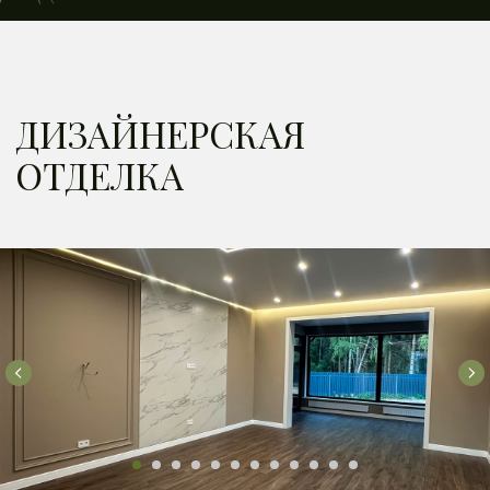
2 недели
Узнавайте об акциях
и скидках первыми!
+7
Отправить
Я Ознакомлен (-а) с
Политикой
конфиденциальности
и
Согласен (-а)
на
обработку моих персональных данных
Я
Согласен (-а)
на получение рекламных
рассылок