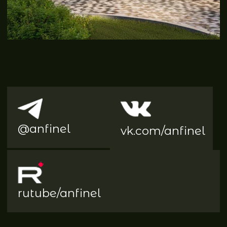
Бизнес -класса
«А Первый»
Поселок на 106 домовладений
бизнес-класса c озером в
окружении леса
Подробнее о поселке
Дома в поселке